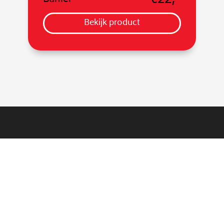
€22,-
Banier
Bekijk product
ALGEMEEN
Over ons
Laatste nieuws
Cookies
Privacyverklaring