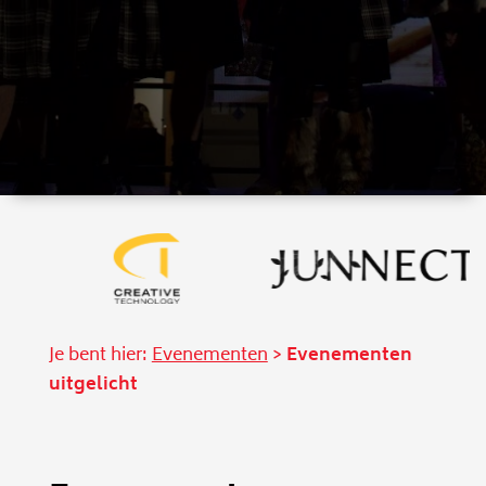
Je bent hier:
Evenementen
>
Evenementen
uitgelicht