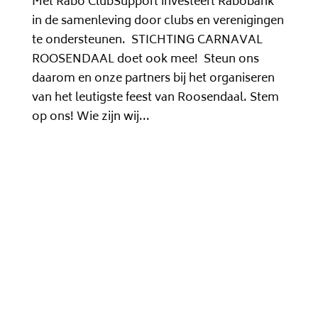
Met Rabo ClubSupport investeert Rabobank
in de samenleving door clubs en verenigingen
te ondersteunen. STICHTING CARNAVAL
ROOSENDAAL doet ook mee! Steun ons
daarom en onze partners bij het organiseren
van het leutigste feest van Roosendaal. Stem
op ons! Wie zijn wij...
Zoeken
Recent Comments
Geen reacties om weer te geven.