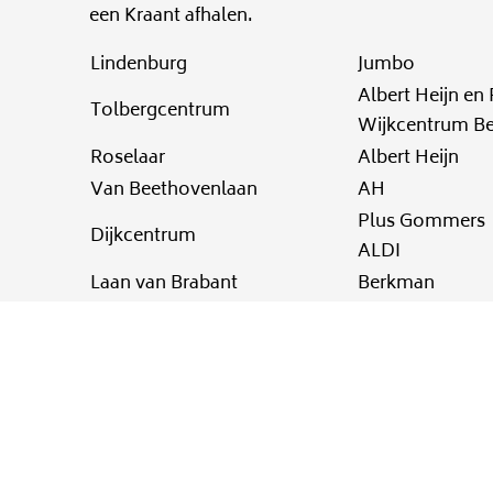
een Kraant afhalen.
Lindenburg
Jumbo
Albert Heijn en
Tolbergcentrum
Wijkcentrum Be
Roselaar
Albert Heijn
Van Beethovenlaan
AH
Plus Gommers
Dijkcentrum
ALDI
Laan van Brabant
Berkman
Rembrandtgalerij
Jumbo Houtek
Parrotia
Bibliotheek
Jumbo
Kroeven
Lidl
Action T
Boulevard
rekpleister