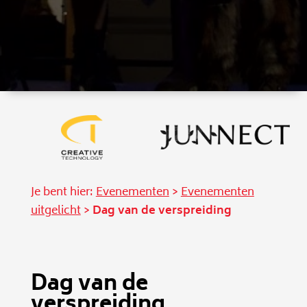
Je bent hier:
Evenementen
>
Evenementen
uitgelicht
>
Dag van de verspreiding
Dag van de
verspreiding