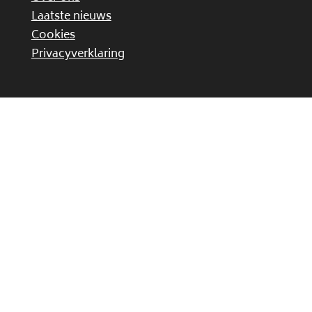
Laatste nieuws
Cookies
Privacyverklaring
OVER SCR
Postbus 1111
4700 BC Roosendaal
info@tullepetaonsnieuws.nl
KvK-nummer:
41102107
Gao de boer op